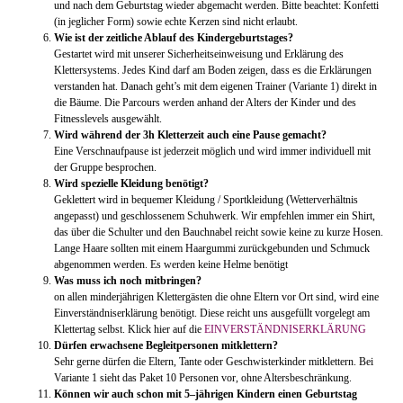
und nach dem Geburtstag wieder abgemacht werden. Bitte beachtet: Konfetti
(in jeglicher Form) sowie echte Kerzen sind nicht erlaubt.
Wie ist der zeitliche Ablauf des Kindergeburtstages?
Gestartet wird mit unserer Sicherheitseinweisung und Erklärung des
Klettersystems. Jedes Kind darf am Boden zeigen, dass es die Erklärungen
verstanden hat. Danach geht’s mit dem eigenen Trainer (Variante 1) direkt in
die Bäume. Die Parcours werden anhand der Alters der Kinder und des
Fitnesslevels ausgewählt.
Wird während der 3h Kletterzeit auch eine Pause gemacht?
Eine Verschnaufpause ist jederzeit möglich und wird immer individuell mit
der Gruppe besprochen.
Wird spezielle Kleidung benötigt?
Geklettert wird in bequemer Kleidung / Sportkleidung (Wetterverhältnis
angepasst) und geschlossenem Schuhwerk. Wir empfehlen immer ein Shirt,
das über die Schulter und den Bauchnabel reicht sowie keine zu kurze Hosen.
Lange Haare sollten mit einem Haargummi zurückgebunden und Schmuck
abgenommen werden. Es werden keine Helme benötigt
Was muss ich noch mitbringen?
on allen minderjährigen Klettergästen die ohne Eltern vor Ort sind, wird eine
Einverständniserklärung benötigt. Diese reicht uns ausgefüllt vorgelegt am
Klettertag selbst. Klick hier auf die
EINVERSTÄNDNISERKLÄRUNG
Dürfen erwachsene Begleitpersonen mitklettern?
Sehr gerne dürfen die Eltern, Tante oder Geschwisterkinder mitklettern. Bei
Variante 1 sieht das Paket 10 Personen vor, ohne Altersbeschränkung.
Können wir auch schon mit 5–jährigen Kindern einen Geburtstag