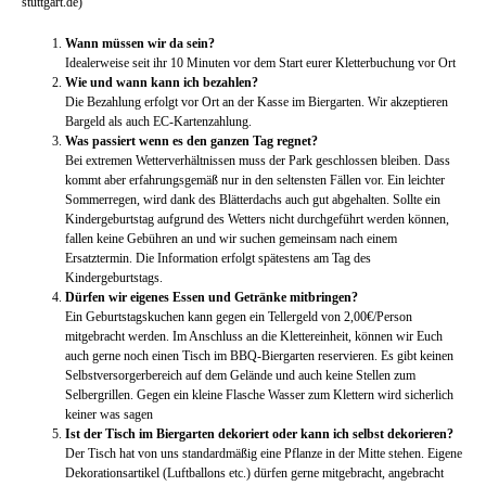
stuttgart.de)
Wann müssen wir da sein?
Idealerweise seit ihr 10 Minuten vor dem Start eurer Kletterbuchung vor Ort
Wie und wann kann ich bezahlen?
Die Bezahlung erfolgt vor Ort an der Kasse im Biergarten. Wir akzeptieren
Bargeld als auch EC-Kartenzahlung.
Was passiert wenn es den ganzen Tag regnet?
Bei extremen Wetterverhältnissen muss der Park geschlossen bleiben. Dass
kommt aber erfahrungsgemäß nur in den seltensten Fällen vor. Ein leichter
Sommerregen, wird dank des Blätterdachs auch gut abgehalten. Sollte ein
Kindergeburtstag aufgrund des Wetters nicht durchgeführt werden können,
fallen keine Gebühren an und wir suchen gemeinsam nach einem
Ersatztermin. Die Information erfolgt spätestens am Tag des
Kindergeburtstags.
Dürfen wir eigenes Essen und Getränke mitbringen?
Ein Geburtstagskuchen kann gegen ein Tellergeld von 2,00€/Person
mitgebracht werden. Im Anschluss an die Klettereinheit, können wir Euch
auch gerne noch einen Tisch im BBQ-Biergarten reservieren. Es gibt keinen
Selbstversorgerbereich auf dem Gelände und auch keine Stellen zum
Selbergrillen. Gegen ein kleine Flasche Wasser zum Klettern wird sicherlich
keiner was sagen
Ist der Tisch im Biergarten dekoriert oder kann ich selbst dekorieren?
Der Tisch hat von uns standardmäßig eine Pflanze in der Mitte stehen. Eigene
Dekorationsartikel (Luftballons etc.) dürfen gerne mitgebracht, angebracht